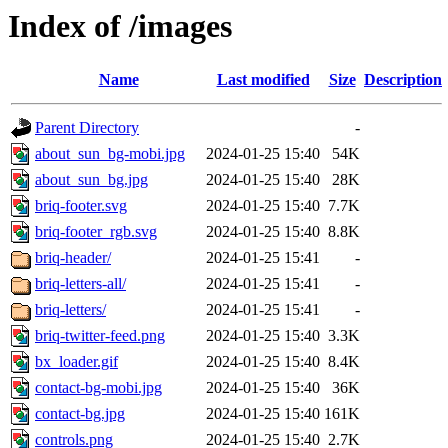
Index of /images
Name
Last modified
Size
Description
Parent Directory
-
about_sun_bg-mobi.jpg
2024-01-25 15:40
54K
about_sun_bg.jpg
2024-01-25 15:40
28K
briq-footer.svg
2024-01-25 15:40
7.7K
briq-footer_rgb.svg
2024-01-25 15:40
8.8K
briq-header/
2024-01-25 15:41
-
briq-letters-all/
2024-01-25 15:41
-
briq-letters/
2024-01-25 15:41
-
briq-twitter-feed.png
2024-01-25 15:40
3.3K
bx_loader.gif
2024-01-25 15:40
8.4K
contact-bg-mobi.jpg
2024-01-25 15:40
36K
contact-bg.jpg
2024-01-25 15:40
161K
controls.png
2024-01-25 15:40
2.7K