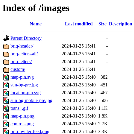
Index of /images
Name
Last modified
Size
Description
Parent Directory
-
briq-header/
2024-01-25 15:41
-
briq-letters-all/
2024-01-25 15:41
-
briq-letters/
2024-01-25 15:41
-
custom/
2024-01-25 15:41
-
map-pin.svg
2024-01-25 15:40
382
sun-bg-pre.jpg
2024-01-25 15:40
451
location-pin.svg
2024-01-25 15:40
467
sun-bg-mobile-pre.jpg
2024-01-25 15:40
506
trans_.gif
2024-01-25 15:40
1.1K
map-pin.png
2024-01-25 15:40
1.8K
controls.png
2024-01-25 15:40
2.7K
briq-twitter-feed.png
2024-01-25 15:40
3.3K